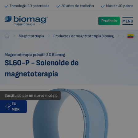
Tecnología 3D patentada
30 años de tradición
Más de 40 países
Pruébelo
MENÚ
magnetoterapia
-
-
-
Magnetoterapia
Productos de magnetoterapia Biomag
Aplicado
Biomag
Magnetoterapia pulsátil 3D Biomag
SL60-P - Solenoide de
magnetoterapia
Sustituido por un nuevo modelo
EU
MDR