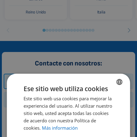
Reino Unido
Italia
Contacte con nosotros:
Cómo y dónde
Sesión de prueba
comprar
Ese sitio web utiliza cookies
Este sitio web usa cookies para mejorar la
ENGLISH
Alquiler
Consulta general
experiencia del usuario. Al utilizar nuestro
DUTCH
sitio web, usted acepta todas las cookies
Solicitud de sesión de prueba de la
GERMAN
de acuerdo con nuestra Política de
magnetoterapia 3D
cookies.
Más información
PORTUGUESE