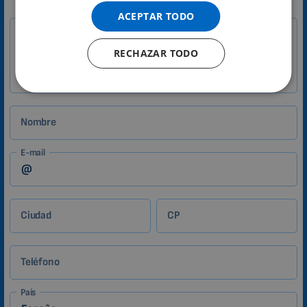
SPANISH
1-
ACEPTAR TODO
Su mensaje
ES
FRENCH
Zákazník
RECHAZAR TODO
CATALAN
BULGARIAN
MALAYSIAN
Nombre
HINDI
CHINESE (TRADITIONAL)
E-mail
CHINESE (SIMPLIFIED)
ROMANIAN
Ciudad
CP
CZECH
Teléfono
País