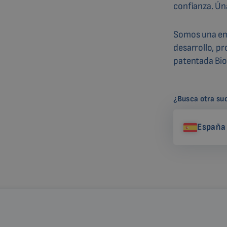
confianza. Ún
Somos una em
desarrollo, p
patentada Bi
¿Busca otra su
España