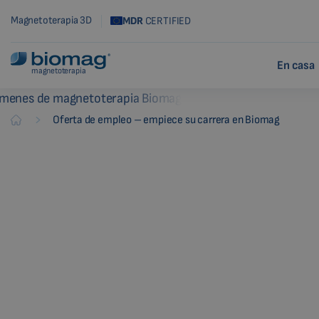
Magnetoterapia 3D
MDR
CERTIFIED
En casa
magnetoterapia
-
Oferta de empleo – empiece su carrera en Biomag
Biomag