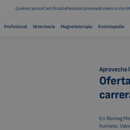
Quiénes somos
Certificados
Patente
Opiniones
Evidencia cientí
Profesional
Veterinaria
Magnetoterapia
Enciclopedia
Aproveche l
Ofert
carre
En Biomag Med
humano. Valor