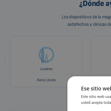
¿Dónde ay
Los dispositivos de la ma
satisfechos y clínicas 
Londres
Reino Unido
Ese sitio we
Este sitio web usa
usted acepta toda