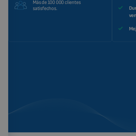
Más de 100 000 clientes
Dur
satisfechos.
ven
Mej