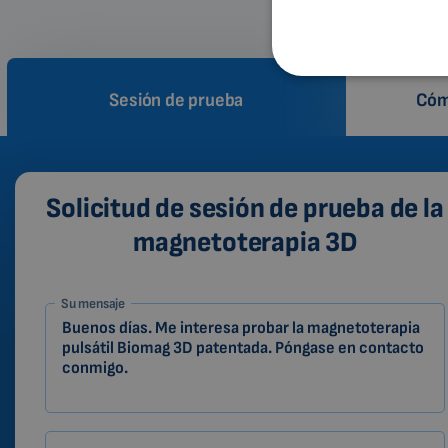
Sesión de prueba
Cóm
Solicitud de sesión de prueba de la
magnetoterapia 3D
1-
Su mensaje
ES
Zákazník