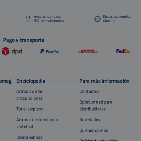
Persona notificada
Dispositivo médico
3EC International a.s.
Clase IIa
Pago y transporte
iomag
Enciclopedia
Para más información
Artrosis de las
Contactos
articulaciones
Oportunidad para
Túnel carpiano
distribuidores
Artrosis de la columna
Novedades
vertebral
Quiénes somos
Úlcera venosa