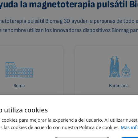
uda la magnetoterapia pulsátil 
gnetoterapia pulsátil Biomag 3D ayudan a personas de todo e
de renombre utilizan los innovadores dispositivos Biomag para
Roma
Barcelona
Italia
España
b utiliza cookies
 cookies para mejorar la experiencia del usuario. Al utilizar nuest
s las cookies de acuerdo con nuestra Política de cookies.
Más inf