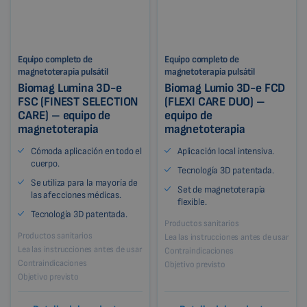
Equipo completo de
Equipo completo de
magnetoterapia pulsátil
magnetoterapia pulsátil
Biomag Lumina 3D-e
Biomag Lumio 3D-e FCD
FSC (FINEST SELECTION
(FLEXI CARE DUO) –
CARE) – equipo de
equipo de
magnetoterapia
magnetoterapia
Cómoda aplicación en todo el
Aplicación local intensiva.
cuerpo.
Tecnología 3D patentada.
Se utiliza para la mayoría de
Set de magnetoterapia
las afecciones médicas.
flexible.
Tecnología 3D patentada.
Productos sanitarios
Productos sanitarios
Lea las instrucciones antes de usar
Lea las instrucciones antes de usar
Contraindicaciones
Contraindicaciones
Objetivo previsto
Objetivo previsto