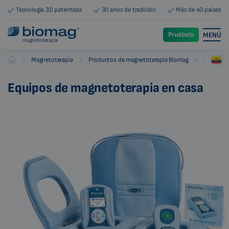
Tecnología 3D patentada
30 años de tradición
Más de 40 países
Pruébelo
MENÚ
magnetoterapia
-
-
-
Magnetoterapia
Productos de magnetoterapia Biomag
Equipos 
Biomag
Equipos de magnetoterapia en casa