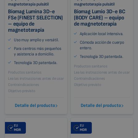
magnetoterapia pulsátil
magnetoterapia pulsátil
Biomag Lumina 3D-e
Biomag Lumio 3D-e BC
FSe (FINEST SELECTION)
(BODY CARE) – equipo
– equipo de
de magnetoterapia
magnetoterapia
Aplicación local intensiva.
Uso muy amplio y versátil.
Cómoda acción de cuerpo
entero.
Para centros más pequeños
y asistencia a domicilio.
Tecnología 3D patentada.
Tecnología 3D patentada.
Productos sanitarios
Productos sanitarios
Lea las instrucciones antes de usar
Lea las instrucciones antes de usar
Contraindicaciones
Contraindicaciones
Objetivo previsto
Objetivo previsto
Detalle del producto
Detalle del producto
EU
EU
MDR
MDR