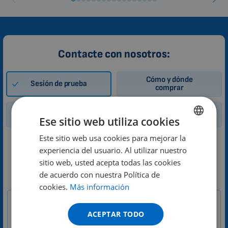
Contacte con nosotros:
Cómo y dónde
Sesión de prueba
comprar
Alquiler
Consulta general
Ese sitio web utiliza cookies
Este sitio web usa cookies para mejorar la
ENGLISH
Solicitud de sesión de prueba de la
experiencia del usuario. Al utilizar nuestro
DUTCH
magnetoterapia 3D
sitio web, usted acepta todas las cookies
GERMAN
de acuerdo con nuestra Política de
1-
cookies.
Más información
PORTUGUESE
Su mensaje
ES
SPANISH
Zákazník
ACEPTAR TODO
FRENCH