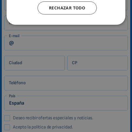
RECHAZAR TODO
CATALAN
BULGARIAN
Nombre
MALAYSIAN
E-mail
HINDI
CHINESE (TRADITIONAL)
CHINESE (SIMPLIFIED)
Ciudad
CP
ROMANIAN
CZECH
Teléfono
País
Deseo recibir ofertas especiales y noticias.
Acepto la política de privacidad.