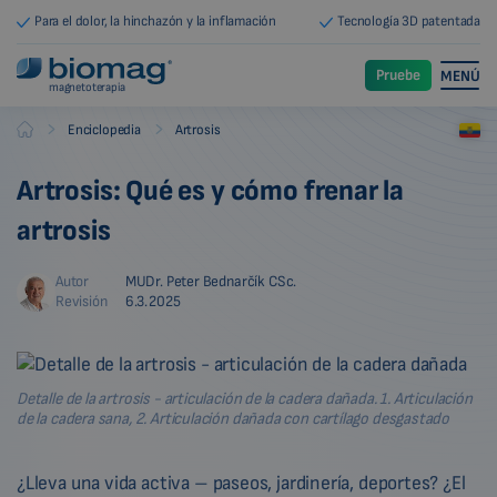
Para el dolor, la hinchazón y la inflamación
Tecnología 3D patentada
Pruebe
MENÚ
magnetoterapia
-
-
Enciclopedia
Artrosis
Biomag
Artrosis: Qué es y cómo frenar la
artrosis
Autor
MUDr. Peter Bednarčík CSc.
Revisión
6.3.2025
Detalle de la artrosis - articulación de la cadera dañada. 1. Articulación
de la cadera sana, 2. Articulación dañada con cartílago desgastado
¿Lleva una vida activa – paseos, jardinería, deportes? ¿El