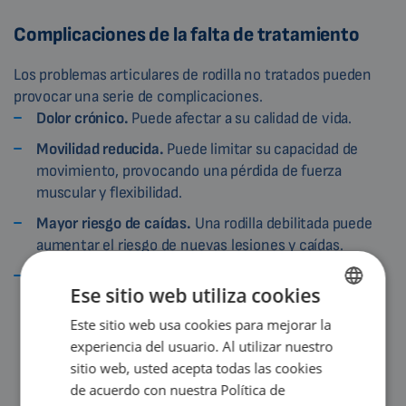
Complicaciones de la falta de tratamiento
Los problemas articulares de rodilla no tratados pueden
provocar una serie de complicaciones.
Dolor crónico.
Puede afectar a su calidad de vida.
Movilidad reducida.
Puede limitar su capacidad de
movimiento, provocando una pérdida de fuerza
muscular y flexibilidad.
Mayor riesgo de caídas.
Una rodilla debilitada puede
aumentar el riesgo de nuevas lesiones y caídas.
Operaciones.
Esto podría no ser necesario con un
Ese sitio web utiliza cookies
[7]
tratamiento precoz.
Este sitio web usa cookies para mejorar la
ENGLISH
experiencia del usuario. Al utilizar nuestro
DUTCH
sitio web, usted acepta todas las cookies
GERMAN
de acuerdo con nuestra Política de