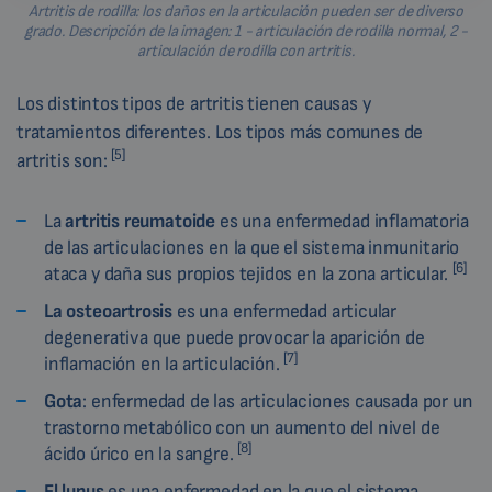
Artritis de rodilla: los daños en la articulación pueden ser de diverso
grado. Descripción de la imagen: 1 - articulación de rodilla normal, 2 -
articulación de rodilla con artritis.
Los distintos tipos de artritis tienen causas y
tratamientos diferentes. Los tipos más comunes de
[5]
artritis son:
La
artritis reumatoide
es una enfermedad inflamatoria
de las articulaciones en la que el sistema inmunitario
[6]
ataca y daña sus propios tejidos en la zona articular.
La osteoartrosis
es una enfermedad articular
degenerativa que puede provocar la aparición de
[7]
inflamación en la articulación.
Gota
: enfermedad de las articulaciones causada por un
trastorno metabólico con un aumento del nivel de
[8]
ácido úrico en la sangre.
El lupus
es una enfermedad en la que el sistema