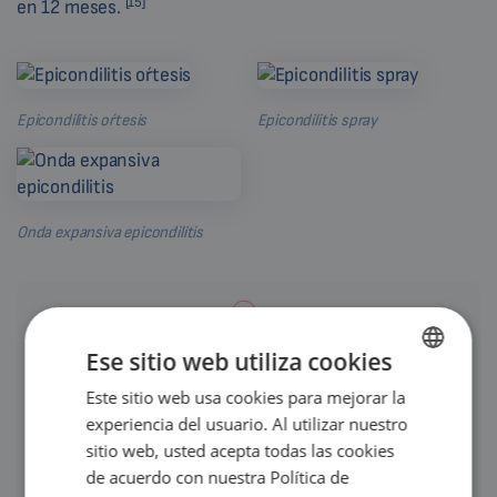
[15]
en 12 meses.
Epicondilitis oŕtesis
Epicondilitis spray
Onda expansiva epicondilitis
Ese sitio web utiliza cookies
Atención
Este sitio web usa cookies para mejorar la
ENGLISH
El tratamiento sólo puede determinarlo su médico tras
experiencia del usuario. Al utilizar nuestro
DUTCH
considerar su estado de salud general. Por lo tanto, no utilice
sitio web, usted acepta todas las cookies
GERMAN
este artículo como guía para el tratamiento, que sólo puede
de acuerdo con nuestra Política de