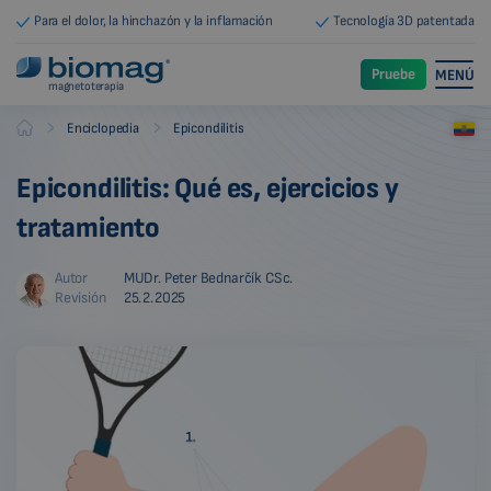
Para el dolor, la hinchazón y la inflamación
Tecnología 3D patentada
Pruebe
MENÚ
magnetoterapia
-
-
Enciclopedia
Epicondilitis
Biomag
Epicondilitis: Qué es, ejercicios y
tratamiento
Autor
MUDr. Peter Bednarčík CSc.
Revisión
25.2.2025