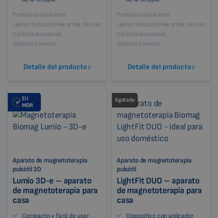
Productos sanitarios
Productos sanitarios
Lea las instrucciones antes de usar
Lea las instrucciones antes de usar
Contraindicaciones
Contraindicaciones
Objetivo previsto
Objetivo previsto
Detalle del producto
Detalle del producto
EU
Agotado
MDR
Aparato de magnetoterapia
Aparato de magnetoterapia
pulsátil 3D
pulsátil
Lumio 3D-e – aparato
LightFit DUO – aparato
de magnetoterapia para
de magnetoterapia para
casa
casa
Compacto y fácil de usar.
Dispositivo con aplicador