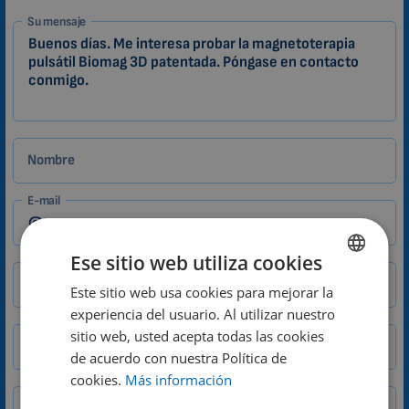
1-
Su mensaje
ES
Zákazník
Nombre
E-mail
Ese sitio web utiliza cookies
Ciudad
CP
Este sitio web usa cookies para mejorar la
ENGLISH
experiencia del usuario. Al utilizar nuestro
DUTCH
sitio web, usted acepta todas las cookies
Teléfono
GERMAN
de acuerdo con nuestra Política de
cookies.
Más información
PORTUGUESE
País