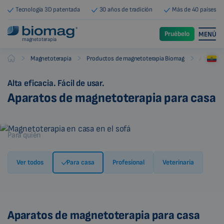
Tecnología 3D patentada
30 años de tradición
Más de 40 países
Pruébelo
MENÚ
magnetoterapia
-
-
-
Magnetoterapia
Productos de magnetoterapia Biomag
Aparatos
Biomag
Alta eficacia. Fácil de usar.
Aparatos de magnetoterapia para casa
Para quién
Ver todos
Para casa
Profesional
Veterinaria
Aparatos de magnetoterapia para casa