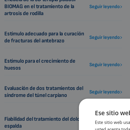
BIOMAG en el tratamiento de la
Seguir leyendo
artrosis de rodilla
Estímulo adecuado para la curación
Seguir leyendo
de fracturas del antebrazo
Estímulo para el crecimiento de
Seguir leyendo
huesos
Evaluación de dos tratamientos del
Seguir leyendo
síndrome del túnel carpiano
Ese sitio we
Fiabilidad del tratamiento del dolor de
Este sitio web usa
Seguir leyendo
espalda
usted acepta toda