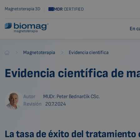
Magnetoterapia 3D
MDR
CERTIFIED
En c
magnetoterapia
-
-
Magnetoterapia
Evidencia científica
Biomag
Evidencia científica de 
Autor
MUDr. Peter Bednarčík CSc.
Revisión
20.7.2024
La tasa de éxito del tratamiento