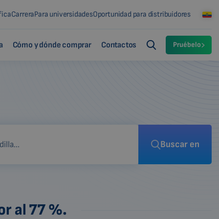
fica
Carrera
Para universidades
Oportunidad para distribuidores
a
Cómo y dónde comprar
Contactos
Pruébelo
Buscar en
or al 77 %.