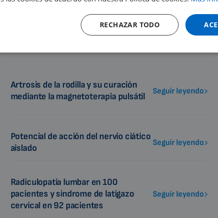
RECHAZAR TODO
ACE
Lesión de la raíz nerviosa por
Seguir leyendo
opresión del disco intervertebral
Artrosis de la rodilla y su curación
Seguir leyendo
mediante la magnetoterapia pulsátil
Potencial de acción del nervio ciático
Seguir leyendo
aislado
Radiculopatía lumbar en 100
pacientes y síndrome de latigazo
Seguir leyendo
cervical en 92 pacientes