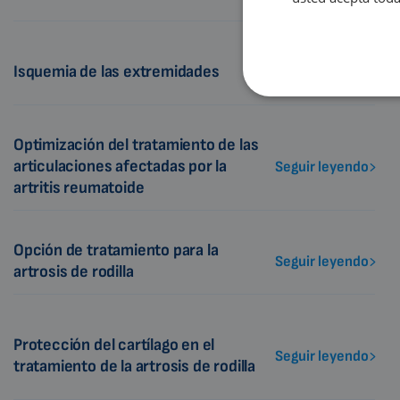
Isquemia de las extremidades
Seguir leyendo
Optimización del tratamiento de las
articulaciones afectadas por la
Seguir leyendo
artritis reumatoide
Opción de tratamiento para la
Seguir leyendo
artrosis de rodilla
Protección del cartílago en el
Seguir leyendo
tratamiento de la artrosis de rodilla