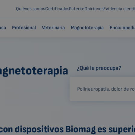
Quiénes somos
Certificados
Patente
Opiniones
Evidencia cientí
asa
Profesional
Veterinaria
Magnetoterapia
Enciclopedi
magnetoterapia
¿Qué le preocupa?
 con dispositivos Biomag es superi