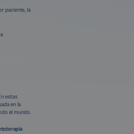
r paciente, la
la
En estas
ada en la
todo el mundo.
etoterapia