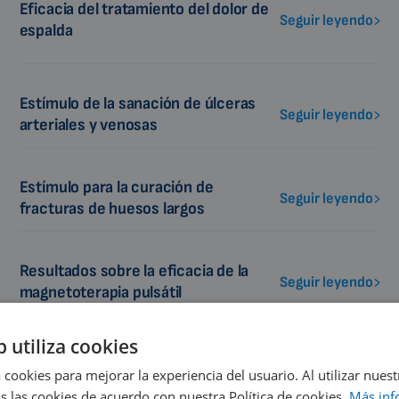
Eficacia del tratamiento del dolor de
Seguir leyendo
espalda
Estímulo de la sanación de úlceras
Seguir leyendo
arteriales y venosas
Estímulo para la curación de
Seguir leyendo
fracturas de huesos largos
Resultados sobre la eficacia de la
Seguir leyendo
magnetoterapia pulsátil
b utiliza cookies
Grupo de 121 pacientes que sufren
 cookies para mejorar la experiencia del usuario. Al utilizar nuest
Seguir leyendo
de neuropatía diabética
s las cookies de acuerdo con nuestra Política de cookies.
Más inf