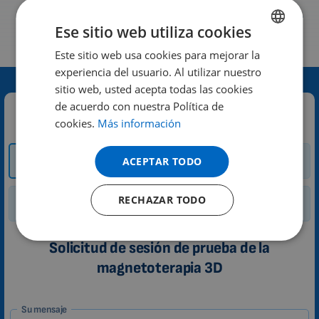
Ese sitio web utiliza cookies
Este sitio web usa cookies para mejorar la
ENGLISH
experiencia del usuario. Al utilizar nuestro
DUTCH
sitio web, usted acepta todas las cookies
GERMAN
de acuerdo con nuestra Política de
Contacte con nosotros:
cookies.
Más información
PORTUGUESE
SPANISH
Cómo y dónde
Sesión de prueba
ACEPTAR TODO
comprar
FRENCH
RECHAZAR TODO
CATALAN
Alquiler
Consulta general
BULGARIAN
Solicitud de sesión de prueba de la
MALAYSIAN
magnetoterapia 3D
HINDI
CHINESE (TRADITIONAL)
1-
Su mensaje