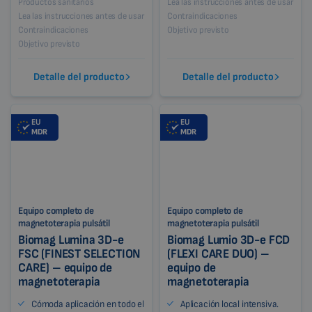
Productos sanitarios
Lea las instrucciones antes de usar
Lea las instrucciones antes de usar
Contraindicaciones
Contraindicaciones
Objetivo previsto
Objetivo previsto
Detalle del producto
Detalle del producto
EU
EU
MDR
MDR
Equipo completo de
Equipo completo de
magnetoterapia pulsátil
magnetoterapia pulsátil
Biomag Lumina 3D-e
Biomag Lumio 3D-e FCD
FSC (FINEST SELECTION
(FLEXI CARE DUO) –
CARE) – equipo de
equipo de
magnetoterapia
magnetoterapia
Cómoda aplicación en todo el
Aplicación local intensiva.