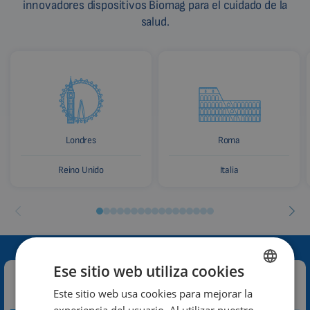
innovadores dispositivos Biomag para el cuidado de la
salud.
Londres
Roma
Reino Unido
Italia
Ese sitio web utiliza cookies
Contacte con nosotros:
Este sitio web usa cookies para mejorar la
ENGLISH