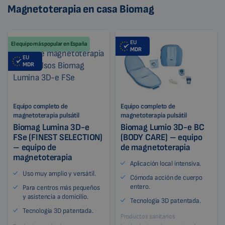
Magnetoterapia en casa Biomag
EU
El equipo más popular en España
MDR
EU
MDR
Equipo completo de
Equipo completo de
magnetoterapia pulsátil
magnetoterapia pulsátil
Biomag Lumina 3D-e
Biomag Lumio 3D-e BC
FSe (FINEST SELECTION)
(BODY CARE) – equipo
– equipo de
de magnetoterapia
magnetoterapia
Aplicación local intensiva.
Uso muy amplio y versátil.
Cómoda acción de cuerpo
entero.
Para centros más pequeños
y asistencia a domicilio.
Tecnología 3D patentada.
Tecnología 3D patentada.
Productos sanitarios