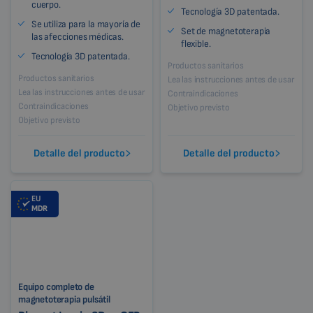
cuerpo.
Tecnología 3D patentada.
Se utiliza para la mayoría de
Set de magnetoterapia
las afecciones médicas.
flexible.
Tecnología 3D patentada.
Productos sanitarios
Productos sanitarios
Lea las instrucciones antes de usar
Lea las instrucciones antes de usar
Contraindicaciones
Contraindicaciones
Objetivo previsto
Objetivo previsto
Detalle del producto
Detalle del producto
EU
MDR
Equipo completo de
magnetoterapia pulsátil