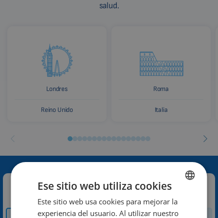
salud.
Londres
Roma
Reino Unido
Italia
Ese sitio web utiliza cookies
Contacte con nosotros:
Este sitio web usa cookies para mejorar la
ENGLISH
experiencia del usuario. Al utilizar nuestro
Cómo y dónde
DUTCH