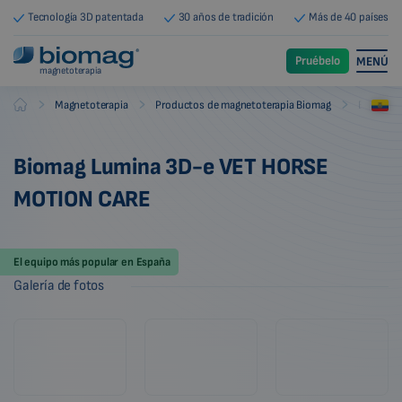
Tecnología 3D patentada
30 años de tradición
Más de 40 países
Pruébelo
MENÚ
magnetoterapia
-
-
-
Magnetoterapia
Productos de magnetoterapia Biomag
Equipos 
Biomag
Biomag Lumina 3D-e VET HORSE
MOTION CARE
El equipo más popular en España
Galería de fotos