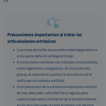
[24]
Precauciones importantes al tratar las
articulaciones artrósicas
La artrosis de rodilla es una enfermedad degenerativa
en la que se daña el cartílago articular.
El tratamiento comienza con métodos conservadores,
como regímenes y analgésicos. En los casos más
graves, la solución es sustituir la articulación de la
rodilla por un implante artificial.
En la prevención de la artrosis es importante un estilo
de vida adecuado: actividad física regular, peso
corporal adecuado y limitación de la tensión extrema
en las articulaciones durante el trabajo o el deporte.