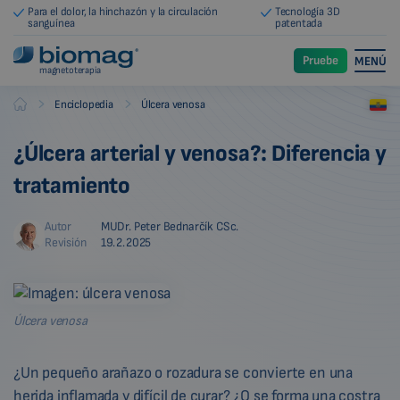
Para el dolor, la hinchazón y la circulación
Tecnología 3D
sanguínea
patentada
Pruebe
MENÚ
magnetoterapia
-
-
Enciclopedia
Úlcera venosa
Biomag
¿Úlcera arterial y venosa?: Diferencia y
tratamiento
Autor
MUDr. Peter Bednarčík CSc.
Revisión
19.2.2025
Úlcera venosa
¿Un pequeño arañazo o rozadura se convierte en una
herida inflamada y difícil de curar? ¿O se forma una costra