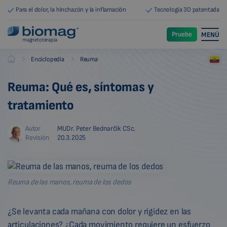
Para el dolor, la hinchazón y la inflamación
Tecnología 3D patentada
Pruebe
MENÚ
magnetoterapia
-
-
Enciclopedia
Reuma
Biomag
Reuma: Qué es, síntomas y
tratamiento
Autor
MUDr. Peter Bednarčík CSc.
Revisión
20.3.2025
Reuma de las manos, reuma de los dedos
¿Se levanta cada mañana con dolor y rigidez en las
articulaciones? ¿Cada movimiento requiere un esfuerzo