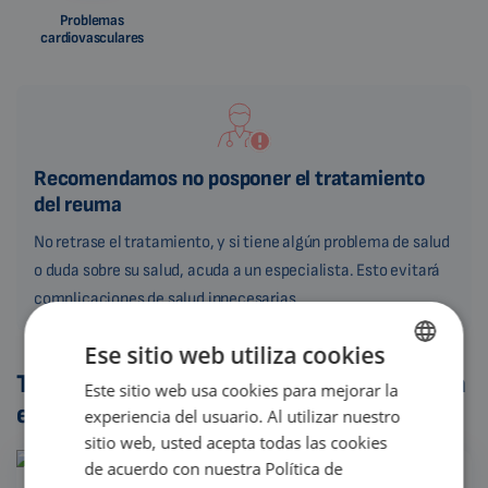
Problemas
cardiovasculares
Recomendamos no posponer el tratamiento
del reuma
No retrase el tratamiento, y si tiene algún problema de salud
o duda sobre su salud, acuda a un especialista. Esto evitará
complicaciones de salud innecesarias.
Ese sitio web utiliza cookies
Tratamiento del reuma - ¿qué ayuda para
Este sitio web usa cookies para mejorar la
ENGLISH
el reuma?
experiencia del usuario. Al utilizar nuestro
DUTCH
sitio web, usted acepta todas las cookies
GERMAN
de acuerdo con nuestra Política de