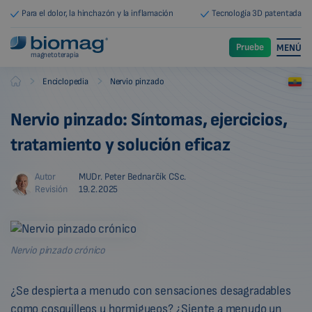
Para el dolor, la hinchazón y la inflamación
Tecnología 3D patentada
Pruebe
MENÚ
magnetoterapia
-
-
Enciclopedia
Nervio pinzado
Biomag
Nervio pinzado: Síntomas, ejercicios,
tratamiento y solución eficaz
Autor
MUDr. Peter Bednarčík CSc.
Revisión
19.2.2025
Nervio pinzado crónico
¿Se despierta a menudo con sensaciones desagradables
como cosquilleos u hormigueos? ¿Siente a menudo un