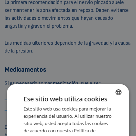
La primera recomendación para el nervio pinzado suele
ser mantener la zona afectada en reposo. Deben evitarse
las actividades o movimientos que hayan causado
angustia y agraven el problema.
Las medidas ulteriores dependen de la gravedad y la causa
de la presión.
Medicamentos
Si es necesario tomar
medicación
, suele ser:
Ese sitio web utiliza cookies
antiinflamatorios no esteroideos
Este sitio web usa cookies para mejorar la
ENGLISH
o corticosteroides
.
experiencia del usuario. Al utilizar nuestro
DUTCH
sitio web, usted acepta todas las cookies
Estos fármacos alivian el dolor, la inflamación y la
GERMAN
de acuerdo con nuestra Política de
hinchazón.