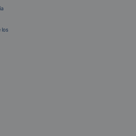
ía
 los