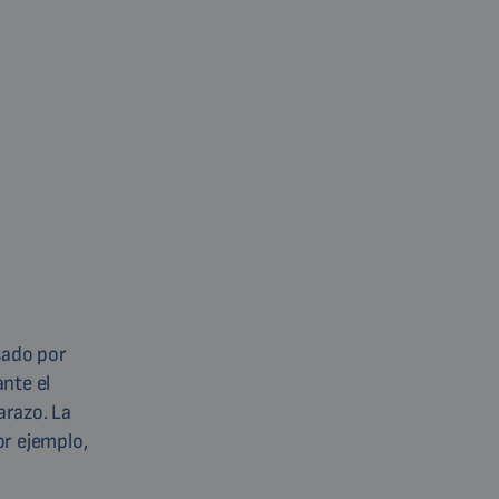
sado por
ante el
arazo. La
or ejemplo,