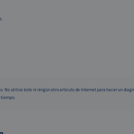
o.
 No utilice éste ni ningún otro artículo de Internet para hacer un diag
a tiempo.