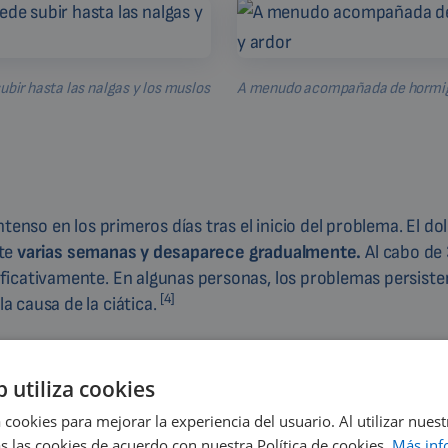
subir hasta las nalgas y los muslos
A menudo acompañada de hormig
enso en los primeros días tras el inicio del problema. El dol
te
varias semanas y desaparece gradualmente.
Al cabo de
ficativamente. En algunas personas, los problemas persist
[4]
 causa de la ciática.
b utiliza cookies
tica?
 cookies para mejorar la experiencia del usuario. Al utilizar nuest
se disparan hacia las
s las cookies de acuerdo con nuestra Política de cookies.
Más inf