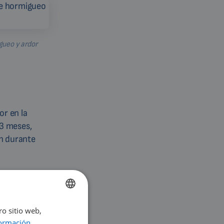
ueo y ardor
or en la
 3 meses,
en durante
ro sitio web,
ENGLISH
ormación