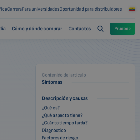
fica
Carrera
Para universidades
Oportunidad para distribuidores
dia
Cómo y dónde comprar
Contactos
Pruebe
Contenido del artículo
Síntomas
Descripción y causas
¿Qué es?
¿Qué aspecto tiene?
¿Cuánto tiempo tarda?
Diagnóstico
Factores de riesgo