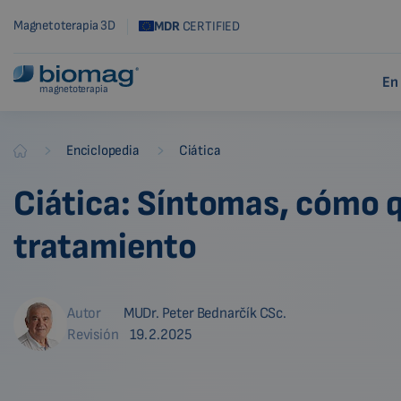
Magnetoterapia 3D
MDR
CERTIFIED
En
magnetoterapia
-
-
Enciclopedia
Ciática
Biomag
Ciática: Síntomas, cómo qu
tratamiento
Autor
MUDr. Peter Bednarčík CSc.
Revisión
19.2.2025