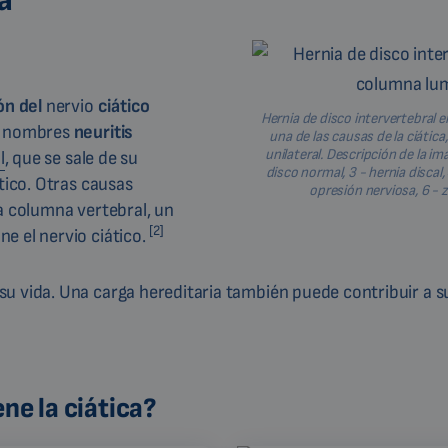
a
ón del
nervio
ciático
Hernia de disco intervertebral 
s nombres
neuritis
una de las causas de la ciática,
unilateral. Descripción de la ima
l
, que se sale de su
disco normal, 3 - hernia discal, 
tico. Otras causas
opresión nerviosa, 6 - 
a columna vertebral, un
[2]
e el nervio ciático.
u vida. Una carga hereditaria también puede contribuir a su
ne la ciática?