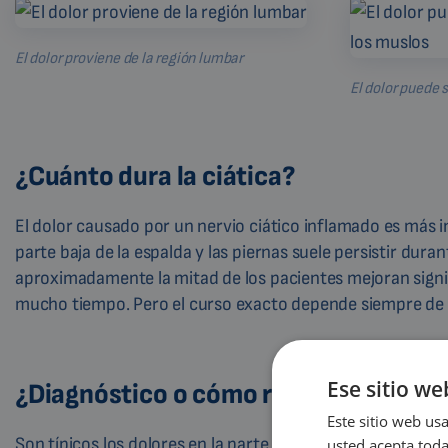
El dolor proviene de la región lumbar
El dolor puede 
¿Cuánto dura la ciática?
El dolor causado por un nervio ciático inflamado es más int
parte baja de la espalda y las piernas suele persistir duran
aproximadamente la mitad de los pacientes mejoran signi
mucho tiempo. Pero el curso exacto depende siempre de la
Ese sitio we
¿Diagnóstico o cómo reconocer la ciá
Este sitio web usa
Son típicos los dolores en la parte baja de la espalda que 
usted acepta toda