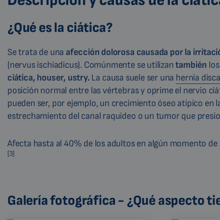
Descripción y causas de la ciátic
¿Qué es la ciática?
Se trata de una
afección dolorosa causada por la irritaci
(
nervus ischiadicus)
. Comúnmente se utilizan
también
lo
ciática, houser, ustry.
La causa suele ser una
hernia disca
posición normal entre las vértebras y oprime el nervio ciá
pueden ser, por ejemplo, un crecimiento óseo atípico en l
estrechamiento del canal raquídeo o un tumor que presion
Afecta hasta al 40% de los adultos en algún momento de s
[3]
Galería fotográfica - ¿Qué aspecto tie