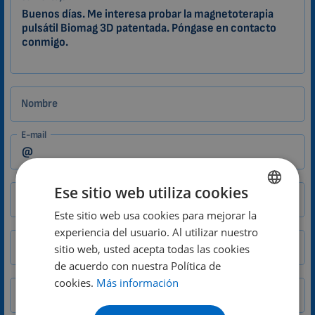
ES
Zákazník
Nombre
E-mail
Ese sitio web utiliza cookies
Ciudad
CP
Este sitio web usa cookies para mejorar la
ENGLISH
experiencia del usuario. Al utilizar nuestro
DUTCH
Teléfono
sitio web, usted acepta todas las cookies
GERMAN
de acuerdo con nuestra Política de
País
cookies.
Más información
PORTUGUESE
SPANISH