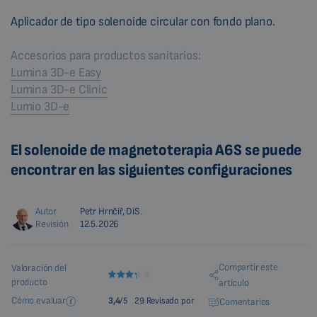
Aplicador de tipo solenoide circular con fondo plano.
Accesorios para productos sanitarios:
Lumina 3D-e Easy
Lumina 3D-e Clinic
Lumio 3D-e
El solenoide de magnetoterapia A6S se puede
encontrar en las siguientes configuraciones
Autor
Petr Hrnčíř, DiS.
Revisión
12.5.2026
Compartir este
Valoración del
producto
artículo
Cómo evaluar
3,4
/5
29 Revisado por
Comentarios