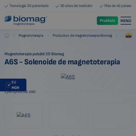
Tecnología 3D patentada
30 años de tradición
Más de 40 países
Pruébelo
MENÚ
magnetoterapia
-
-
-
Magnetoterapia
Productos de magnetoterapia Biomag
Aplicado
Biomag
Magnetoterapia pulsátil 3D Biomag
A6S - Solenoide de magnetoterapia
EU
MDR
Ejemplos de uso