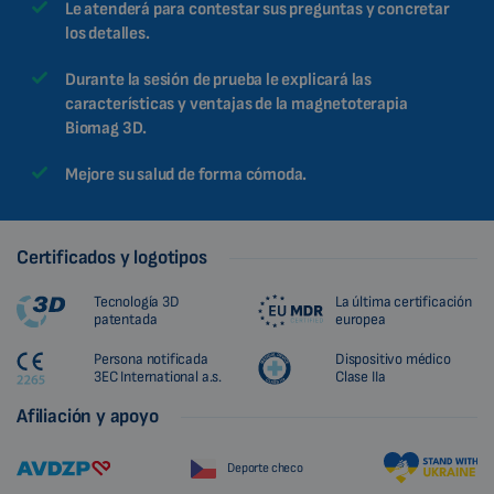
Le atenderá para contestar sus preguntas y concretar
los detalles.
Durante la sesión de prueba le explicará las
características y ventajas de la magnetoterapia
Biomag 3D.
Mejore su salud de forma cómoda.
Certificados y logotipos
Tecnología 3D
La última certificación
patentada
europea
Persona notificada
Dispositivo médico
3EC International a.s.
Clase IIa
Afiliación y apoyo
Deporte checo