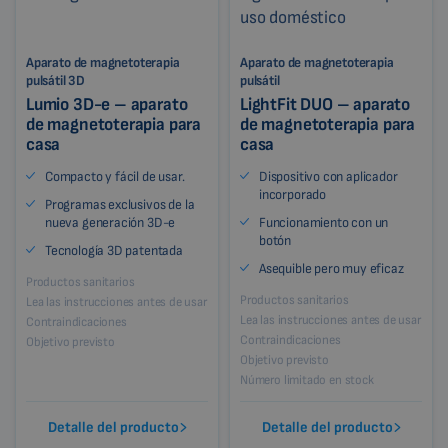
Aparato de magnetoterapia
Aparato de magnetoterapia
pulsátil 3D
pulsátil
Lumio 3D-e – aparato
LightFit DUO – aparato
de magnetoterapia para
de magnetoterapia para
casa
casa
Compacto y fácil de usar.
Dispositivo con aplicador
incorporado
Programas exclusivos de la
nueva generación 3D-e
Funcionamiento con un
botón
Tecnología 3D patentada
Asequible pero muy eficaz
Productos sanitarios
Productos sanitarios
Lea las instrucciones antes de usar
Lea las instrucciones antes de usar
Contraindicaciones
Contraindicaciones
Objetivo previsto
Objetivo previsto
Número limitado en stock
Detalle del producto
Detalle del producto