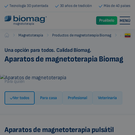
Tecnología 3D patentada
30 años de tradición
Más de 40 países
Pruébelo
MENÚ
magnetoterapia
-
-
-
Magnetoterapia
Productos de magnetoterapia Biomag
Aparatos
Biomag
Una opción para todos. Calidad Biomag.
Aparatos de magnetoterapia Biomag
Para quién
Ver todos
Para casa
Profesional
Veterinaria
Aparatos de magnetoterapia pulsátil