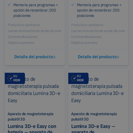
Memoria para programas +
Memoria para programas +
opción de renombrar: 200
opción de renombrar: 200
posiciones
posiciones
Productos sanitarios
Productos sanitarios
Lea las instrucciones antes de usar
Lea las instrucciones antes de usar
Contraindicaciones
Contraindicaciones
Objetivo previsto
Objetivo previsto
Detalle del producto
Detalle del producto
EU
EU
MDR
MDR
Aparato de magnetoterapia
Aparato de magnetoterapia
pulsátil 3D
pulsátil 3D
Lumina 3D-e Easy con
Lumina 3D-e Easy –
batería – aparato de
aparato de