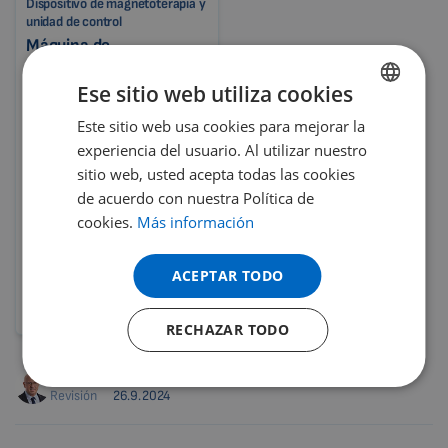
Dispositivo de magnetoterapia y
unidad de control
Máquina de
magnetoterapia Lumina
VET CLINIC – sin batería
Ese sitio web utiliza cookies
Programas veterinarios
Este sitio web usa cookies para mejorar la
ENGLISH
modernos
experiencia del usuario. Al utilizar nuestro
DUTCH
Posibilidad de editar
sitio web, usted acepta todas las cookies
programas
GERMAN
de acuerdo con nuestra Política de
Ideal para clínicas
cookies.
Más información
PORTUGUESE
veterinarias
Dispositivo técnico veterinario
SPANISH
ACEPTAR TODO
FRENCH
Detalle del producto
RECHAZAR TODO
CATALAN
BULGARIAN
Autor
Petr Hrnčíř, DiS.
Revisión
26.9.2024
MALAYSIAN
HINDI