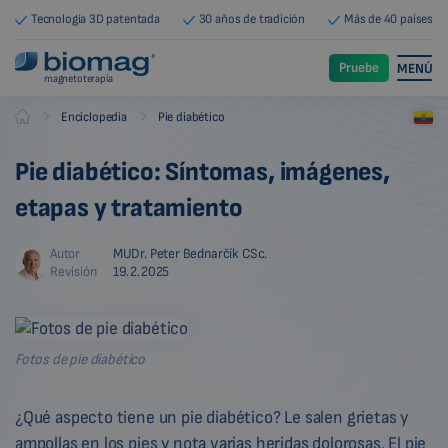
Tecnología 3D patentada
30 años de tradición
Más de 40 países
Pruebe
MENÚ
magnetoterapia
-
-
Enciclopedia
Pie diabético
Biomag
Pie diabético: Síntomas, imágenes,
etapas y tratamiento
Autor
MUDr. Peter Bednarčík CSc.
Revisión
19.2.2025
Fotos de pie diabético
¿Qué aspecto tiene un pie diabético? Le salen grietas y
ampollas en los pies y nota varias heridas dolorosas. El pie