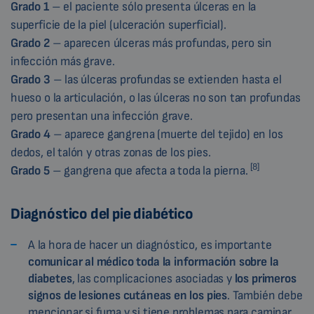
Grado 1
– el paciente sólo presenta úlceras en la
superficie de la piel (ulceración superficial).
Grado 2
– aparecen úlceras más profundas, pero sin
infección más grave.
Grado 3
– las úlceras profundas se extienden hasta el
hueso o la articulación, o las úlceras no son tan profundas
pero presentan una infección grave.
Grado 4
– aparece gangrena (muerte del tejido) en los
dedos, el talón y otras zonas de los pies.
[8]
Grado 5
– gangrena que afecta a toda la pierna.
Diagnóstico del pie diabético
A la hora de hacer un diagnóstico, es importante
comunicar al médico toda la información sobre la
diabetes
, las complicaciones asociadas y
los primeros
signos de lesiones cutáneas en los pies
. También debe
mencionar si fuma y si tiene problemas para caminar.