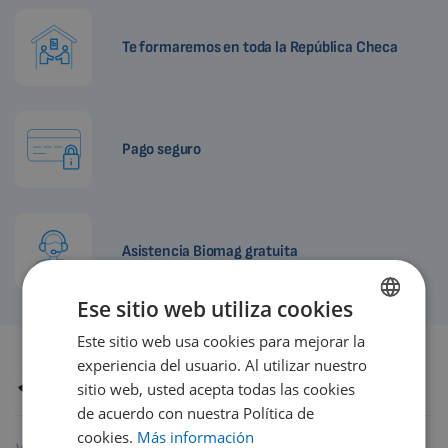
Te formaremos en toda la República Checa
Pago seguro
Asistencia Biomag gratuita
Ese sitio web utiliza cookies
Este sitio web usa cookies para mejorar la
ENGLISH
experiencia del usuario. Al utilizar nuestro
Autor
Petr Hrnčíř, DiS.
DUTCH
Revisión
16.6.2026
sitio web, usted acepta todas las cookies
GERMAN
de acuerdo con nuestra Política de
cookies.
Más información
PORTUGUESE
Compartir este