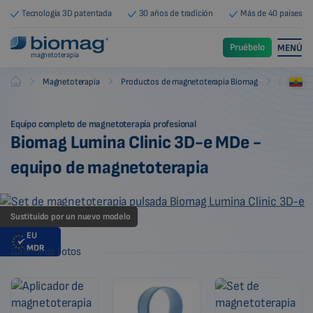
Tecnología 3D patentada
30 años de tradición
Más de 40 países
Pruébelo
MENÚ
magnetoterapia
-
-
-
Magnetoterapia
Productos de magnetoterapia Biomag
Equipos 
Biomag
Equipo completo de magnetoterapia profesional
Biomag Lumina Clinic 3D-e MDe -
equipo de magnetoterapia
Sustituido por un nuevo modelo
EU
MDR
Galería de fotos