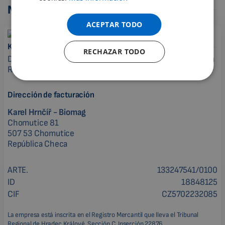
Nuestra sede
SPANISH
ACEPTAR TODO
FRENCH
Karel Hrnčíř - Biomag
RECHAZAR TODO
CATALAN
Desarrollo, producción y venta de la magnetoterapia en la
BULGARIAN
República Checa + Eslovaquia
MALAYSIAN
Dirección de facturación
HINDI
Karel Hrnčíř - Biomag
CHINESE (TRADITIONAL)
Chomutice 81
507 53 Chomutice
CHINESE (SIMPLIFIED)
República Checa
ROMANIAN
ARTE.
133247541/0100
CZECH
ID
18848125
CIF
CZ5702232085
La empresa está inscrita en el Registro Mercantil que lleva el Tribunal
Regional de Hradec Králové, Sección C, Inserción 22876