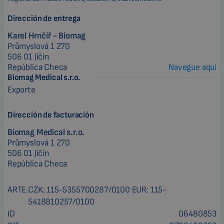
Dirección de entrega
Karel Hrnčíř - Biomag
Průmyslová 1 270
506 01 Jičín
República Checa
Navegue aquí
Biomag Medical s.r.o.
Exporte
Dirección de facturación
Biomag Medical s.r.o.
Průmyslová 1 270
506 01 Jičín
República Checa
ARTE.
CZK: 115-5355700287/0100 EUR: 115-
5418810257/0100
ID
06480853