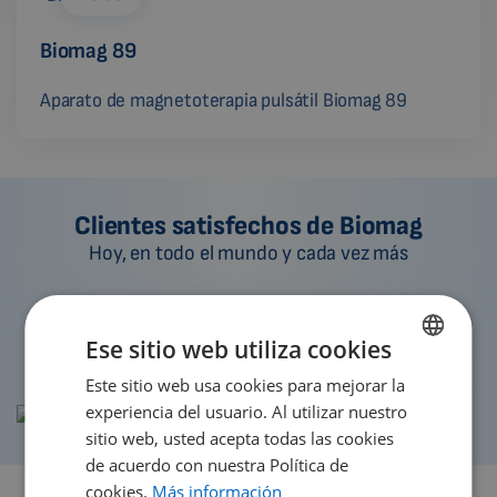
Biomag 89
Aparato de magnetoterapia pulsátil Biomag 89
Clientes satisfechos de Biomag
Hoy, en todo el mundo y cada vez más
1991
2013
2015
2017
2019
2021
2023
Ese sitio web utiliza cookies
Este sitio web usa cookies para mejorar la
ENGLISH
experiencia del usuario. Al utilizar nuestro
DUTCH
sitio web, usted acepta todas las cookies
GERMAN
de acuerdo con nuestra Política de
cookies.
Más información
PORTUGUESE