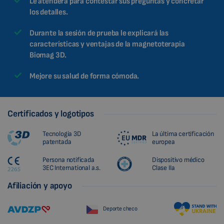
Le atenderá para contestar sus preguntas y concretar
los detalles.
Durante la sesión de prueba le explicará las
características y ventajas de la magnetoterapia
Biomag 3D.
Mejore su salud de forma cómoda.
Certificados y logotipos
Tecnología 3D
La última certificación
patentada
europea
Persona notificada
Dispositivo médico
3EC International a.s.
Clase IIa
Afiliación y apoyo
Deporte checo