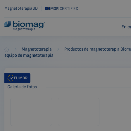
Magnetoterapia 3D
MDR
CERTIFIED
En c
magnetoterapia
-
-
Magnetoterapia
Productos de magnetoterapia Biom
Biomag
equipo de magnetoterapia
EU
MDR
Galería de fotos