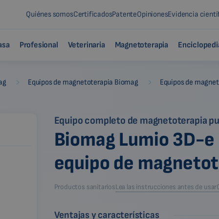
Quiénes somos
Certificados
Patente
Opiniones
Evidencia cientí
asa
Profesional
Veterinaria
Magnetoterapia
Enciclopedi
-
-
ag
Equipos de magnetoterapia Biomag
Equipos de magnet
Equipo completo de magnetoterapia pul
Biomag Lumio 3D-e 
equipo de magnetot
Productos sanitarios
Lea las instrucciones antes de usar
Ventajas y características