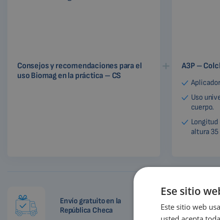
Consejos y recomendaciones para el
A3P – Colc
uso Biomag en la práctica – CS
Aplicador
Uso unive
cuerpo.
Longitud
altura 3
Ese sitio we
Envío gratuito en la
Este sitio web usa
República Checa
usted acepta toda