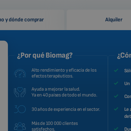
o y dónde comprar
Alquiler
¿Por qué Biomag?
¿Cóm
Alto rendimiento y eficacia de los
Sól
efectos terapéuticos.
Un 
Ayuda a mejorar la salud.
Ya en 40 países de todo el mundo.
Con
30 años de experiencia en el sector.
Le 
det
Más de 100 000 clientes
Dur
satisfechos.