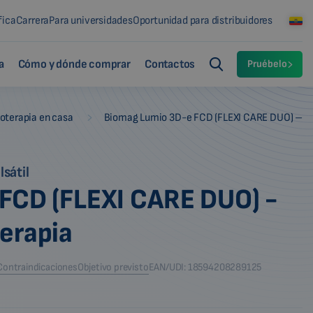
fica
Carrera
Para universidades
Oportunidad para distribuidores
a
Cómo y dónde comprar
Contactos
Pruébelo
-
oterapia en casa
Biomag Lumio 3D-e FCD (FLEXI CARE DUO) –
sátil
FCD (FLEXI CARE DUO) -
erapia
Contraindicaciones
Objetivo previsto
EAN/UDI: 18594208289125