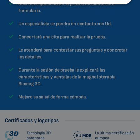
Sólo tiene que solicitar la prueba mediante este
MALAYSIAN
formulario.
HINDI
Un especialista se pondrá en contacto con Ud.
CHINESE (TRADITIONAL)
Concertará una cita para realizar la prueba.
CHINESE (SIMPLIFIED)
Le atenderá para contestar sus preguntas y concretar
ROMANIAN
los detalles.
CZECH
Durante la sesión de prueba le explicará las
características y ventajas de la magnetoterapia
Biomag 3D.
Mejore su salud de forma cómoda.
Certificados y logotipos
Tecnología 3D
La última certificación
patentada
europea