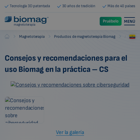
Tecnología 3D patentada
30 años de tradición
Más de 40 países
Pruébelo
MENÚ
magnetoterapia
-
-
-
Magnetoterapia
Productos de magnetoterapia Biomag
Accesori
Biomag
Consejos y recomendaciones para el
uso Biomag en la práctica – CS
Ver la galería