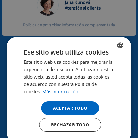
Jana Kunová
Atención al cliente
Política de privacidad
Información complementaria
¿Por qué Biomag?
Ese sitio web utiliza cookies
Este sitio web usa cookies para mejorar la
ENGLISH
Alto rendimiento y eficacia de los efectos terapéuticos.
experiencia del usuario. Al utilizar nuestro
DUTCH
sitio web, usted acepta todas las cookies
Ayuda a mejorar la salud.
GERMAN
de acuerdo con nuestra Política de
Ya en 40 países de todo el mundo.
cookies.
Más información
PORTUGUESE
30 años de experiencia en el sector.
SPANISH
ACEPTAR TODO
FRENCH
Más de 100 000 clientes satisfechos.
RECHAZAR TODO
CATALAN
¿Cómo se realiza la prueba?
BULGARIAN