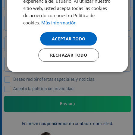
experiencia del usuario. Al utilizar nuestro
DUTCH
sitio web, usted acepta todas las cookies
GERMAN
de acuerdo con nuestra Política de
cookies.
Más información
Ciudad
CP
PORTUGUESE
SPANISH
ACEPTAR TODO
Teléfono
FRENCH
RECHAZAR TODO
CATALAN
País
BULGARIAN
MALAYSIAN
Deseo recibir ofertas especiales y noticias.
HINDI
Acepto la política de privacidad.
CHINESE (TRADITIONAL)
Enviar
CHINESE (SIMPLIFIED)
ROMANIAN
En breve nos pondremos en contacto con usted.
CZECH