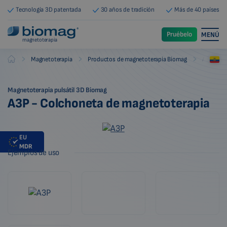
Tecnología 3D patentada
30 años de tradición
Más de 40 países
Pruébelo
MENÚ
magnetoterapia
-
-
-
Magnetoterapia
Productos de magnetoterapia Biomag
Aplicado
Biomag
Magnetoterapia pulsátil 3D Biomag
A3P - Colchoneta de magnetoterapia
EU
MDR
Ejemplos de uso