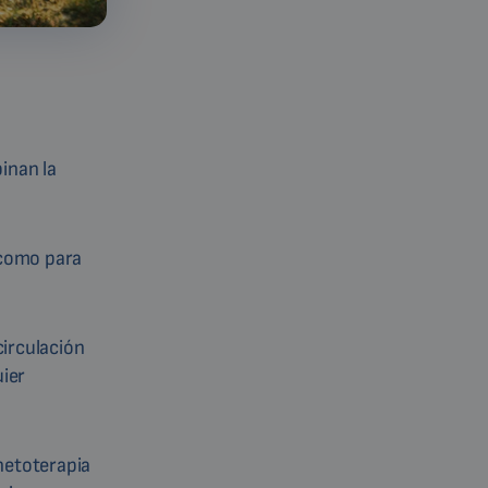
inan la
 como para
circulación
uier
netoterapia