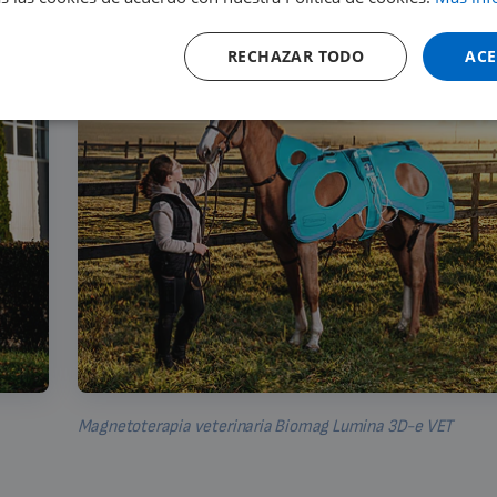
RECHAZAR TODO
ACE
Magnetoterapia veterinaria Biomag Lumina 3D-e VET