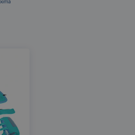
áxima