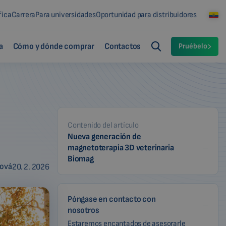
fica
Carrera
Para universidades
Oportunidad para distribuidores
a
Cómo y dónde comprar
Contactos
Pruébelo
Contenido del artículo
Nueva generación de
magnetoterapia 3D veterinaria
Biomag
ková
20. 2. 2026
Póngase en contacto con
nosotros
Estaremos encantados de asesorarle