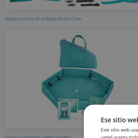
Equipo Lumina 3D-e Horse Motion Care
Ese sitio we
Este sitio web usa
usted acepta toda
Equipo Lumina 3D-e Pet Care Max