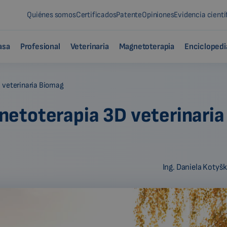
Quiénes somos
Certificados
Patente
Opiniones
Evidencia cientí
asa
Profesional
Veterinaria
Magnetoterapia
Enciclopedi
 veterinaria Biomag
etoterapia 3D veterinaria
Ing. Daniela Kotyš