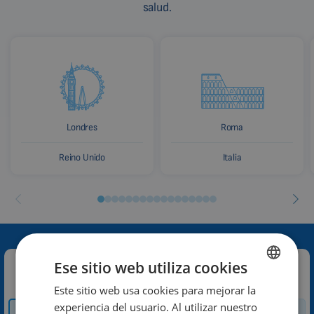
salud.
Londres
Roma
Reino Unido
Italia
Ese sitio web utiliza cookies
Contacte con nosotros:
Este sitio web usa cookies para mejorar la
ENGLISH
experiencia del usuario. Al utilizar nuestro
Cómo y dónde
DUTCH