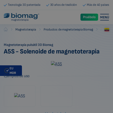
Tecnología 3D patentada
30 años de tradición
Más de 40 países
Pruébelo
MENÚ
magnetoterapia
-
-
-
Magnetoterapia
Productos de magnetoterapia Biomag
Aplicado
Biomag
Magnetoterapia pulsátil 3D Biomag
A5S - Solenoide de magnetoterapia
EU
MDR
Ejemplos de uso