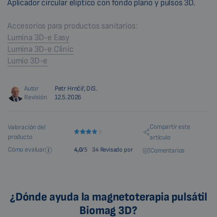
Aplicador circular elíptico con fondo plano y pulsos 3D.
Accesorios para productos sanitarios:
Lumina 3D-e Easy
Lumina 3D-e Clinic
Lumio 3D-e
Autor
Petr Hrnčíř, DiS.
Revisión
12.5.2026
Compartir este
Valoración del
producto
artículo
Cómo evaluar
4,0
/5
34 Revisado por
Comentarios
¿Dónde ayuda la magnetoterapia pulsátil
Biomag 3D?