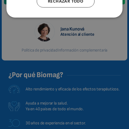
RECHAZAR TODO
CATALAN
BULGARIAN
En breve nos pondremos en contacto con usted.
MALAYSIAN
Jana Kunová
HINDI
Atención al cliente
CHINESE (TRADITIONAL)
CHINESE (SIMPLIFIED)
Política de privacidad
Información complementaria
ROMANIAN
CZECH
¿Por qué Biomag?
Alto rendimiento y eficacia de los efectos terapéuticos.
Ayuda a mejorar la salud.
Ya en 40 países de todo el mundo.
30 años de experiencia en el sector.