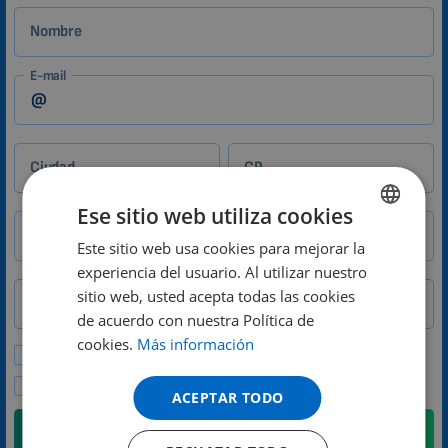
Nombre
E-mail
Ciudad
CP
Ese sitio web utiliza cookies
Teléfono
Este sitio web usa cookies para mejorar la
ENGLISH
experiencia del usuario. Al utilizar nuestro
País
DUTCH
sitio web, usted acepta todas las cookies
GERMAN
de acuerdo con nuestra Política de
cookies.
Más información
PORTUGUESE
Deseo recibir ofertas especiales y noticias.
SPANISH
Acepto la política de privacidad.
ACEPTAR TODO
FRENCH
Enviar