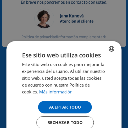
En breve nos pondremos en contacto con usted.
Jana Kunová
Atención al cliente
Política de privacidad
Información complementaria
Ese sitio web utiliza cookies
¿Por qué Biomag?
Este sitio web usa cookies para mejorar la
ENGLISH
experiencia del usuario. Al utilizar nuestro
DUTCH
Alto rendimiento y eficacia de los efectos terapéuticos.
sitio web, usted acepta todas las cookies
GERMAN
de acuerdo con nuestra Política de
Ayuda a mejorar la salud.
cookies.
Más información
PORTUGUESE
Ya en 40 países de todo el mundo.
SPANISH
ACEPTAR TODO
30 años de experiencia en el sector.
FRENCH
RECHAZAR TODO
CATALAN
Más de 100 000 clientes satisfechos.