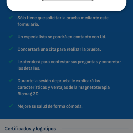
¿Cómo se realiza la prueba?
BULGARIAN
MALAYSIAN
Sólo tiene que solicitar la prueba mediante este
formulario.
HINDI
CHINESE (TRADITIONAL)
Un especialista se pondrá en contacto con Ud.
CHINESE (SIMPLIFIED)
Concertará una cita para realizar la prueba.
ROMANIAN
Le atenderá para contestar sus preguntas y concretar
CZECH
los detalles.
Durante la sesión de prueba le explicará las
características y ventajas de la magnetoterapia
Biomag 3D.
Mejore su salud de forma cómoda.
Certificados y logotipos