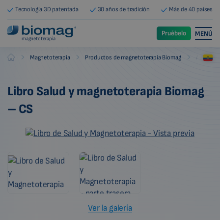
Tecnología 3D patentada
30 años de tradición
Más de 40 países
Pruébelo
MENÚ
magnetoterapia
-
-
-
Magnetoterapia
Productos de magnetoterapia Biomag
Accesori
Biomag
Libro Salud y magnetoterapia Biomag
– CS
Ver la galería