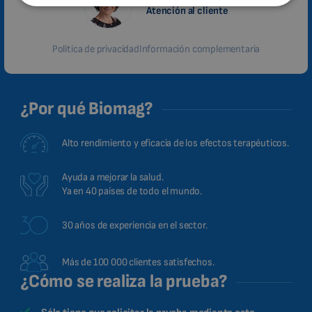
Atención al cliente
MALAYSIAN
HINDI
Política de privacidad
Información complementaria
CHINESE (TRADITIONAL)
CHINESE (SIMPLIFIED)
¿Por qué Biomag?
ROMANIAN
CZECH
Alto rendimiento y eficacia de los efectos terapéuticos.
Ayuda a mejorar la salud.
Ya en 40 países de todo el mundo.
30 años de experiencia en el sector.
Más de 100 000 clientes satisfechos.
¿Cómo se realiza la prueba?