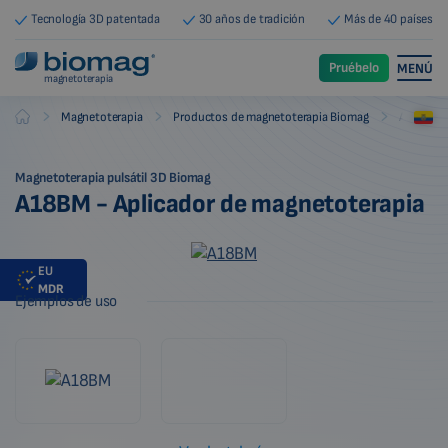
Tecnología 3D patentada
30 años de tradición
Más de 40 países
Pruébelo
MENÚ
magnetoterapia
-
-
-
Magnetoterapia
Productos de magnetoterapia Biomag
Aplicado
Biomag
Magnetoterapia pulsátil 3D Biomag
A18BM - Aplicador de magnetoterapia
EU
MDR
Ejemplos de uso