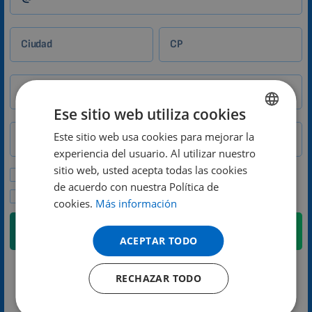
Ciudad
CP
Teléfono
Ese sitio web utiliza cookies
País
Este sitio web usa cookies para mejorar la
ENGLISH
experiencia del usuario. Al utilizar nuestro
DUTCH
sitio web, usted acepta todas las cookies
Deseo recibir ofertas especiales y noticias.
GERMAN
de acuerdo con nuestra Política de
Acepto la política de privacidad.
cookies.
Más información
PORTUGUESE
SPANISH
Enviar
ACEPTAR TODO
FRENCH
En breve nos pondremos en contacto con usted.
RECHAZAR TODO
CATALAN
BULGARIAN
Jana Kunová