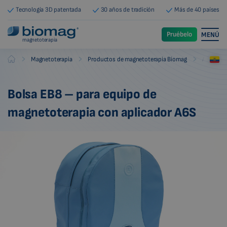
Tecnología 3D patentada
30 años de tradición
Más de 40 países
Pruébelo
MENÚ
magnetoterapia
-
-
-
Magnetoterapia
Productos de magnetoterapia Biomag
Accesori
Biomag
Bolsa EB8 – para equipo de
magnetoterapia con aplicador A6S