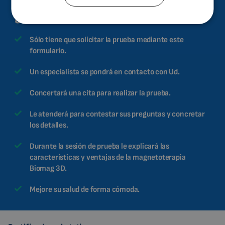
Más de 100 000 clientes satisfechos.
BULGARIAN
¿Cómo se realiza la prueba?
MALAYSIAN
Sólo tiene que solicitar la prueba mediante este
HINDI
formulario.
CHINESE (TRADITIONAL)
Un especialista se pondrá en contacto con Ud.
CHINESE (SIMPLIFIED)
Concertará una cita para realizar la prueba.
ROMANIAN
Le atenderá para contestar sus preguntas y concretar
CZECH
los detalles.
Durante la sesión de prueba le explicará las
características y ventajas de la magnetoterapia
Biomag 3D.
Mejore su salud de forma cómoda.