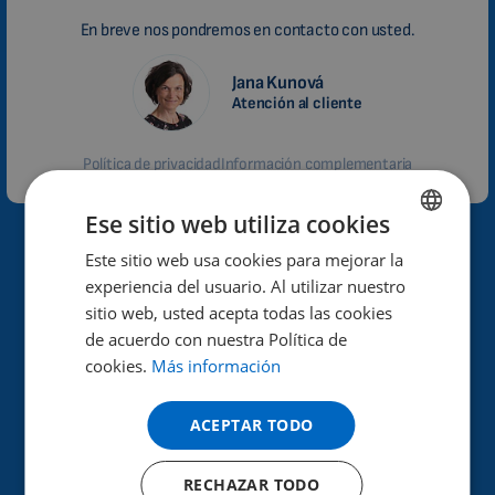
En breve nos pondremos en contacto con usted.
Jana Kunová
Atención al cliente
Política de privacidad
Información complementaria
Ese sitio web utiliza cookies
¿Por qué Biomag?
Este sitio web usa cookies para mejorar la
ENGLISH
experiencia del usuario. Al utilizar nuestro
DUTCH
sitio web, usted acepta todas las cookies
Alto rendimiento y eficacia de los efectos terapéuticos.
GERMAN
de acuerdo con nuestra Política de
cookies.
Más información
Ayuda a mejorar la salud.
PORTUGUESE
Ya en 40 países de todo el mundo.
SPANISH
ACEPTAR TODO
30 años de experiencia en el sector.
FRENCH
RECHAZAR TODO
CATALAN