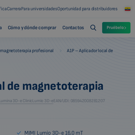
fica
Carrera
Para universidades
Oportunidad para distribuidores
a
Cómo y dónde comprar
Contactos
Pruébelo
-
 magnetoterapia profesional
A1P – Aplicador local de
al de magnetoterapia
Lumina 3D-e Clinic
Lumio 3D-e
EAN/UDI: 085942008281207
MIMI Lumio 3D-e 16,0 mT