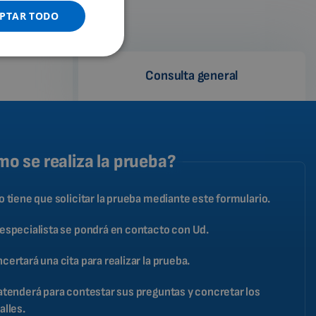
GERMAN
PTAR TODO
PORTUGUESE
SPANISH
Consulta general
FRENCH
CATALAN
BULGARIAN
MALAYSIAN
o se realiza la prueba?
HINDI
o tiene que solicitar la prueba mediante este formulario.
CHINESE (TRADITIONAL)
CHINESE (SIMPLIFIED)
especialista se pondrá en contacto con Ud.
ROMANIAN
certará una cita para realizar la prueba.
CZECH
atenderá para contestar sus preguntas y concretar los
alles.