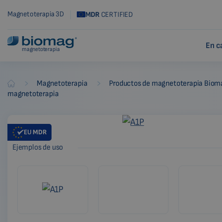
Magnetoterapia 3D
MDR
CERTIFIED
En c
magnetoterapia
-
-
Magnetoterapia
Productos de magnetoterapia Biom
Biomag
magnetoterapia
EU
MDR
Ejemplos de uso