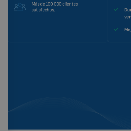
Más de 100 000 clientes
Dur
satisfechos.
ven
Mej