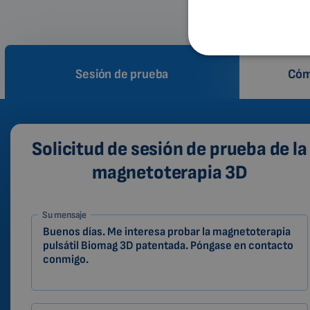
Sesión de prueba
Cóm
Solicitud de sesión de prueba de la
magnetoterapia 3D
1-
Su mensaje
ES
Zákazník