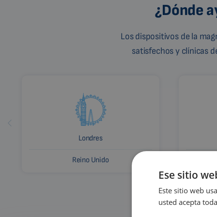
¿Dónde ay
Los dispositivos de la ma
satisfechos y clínicas 
Londres
Reino Unido
Ese sitio we
Este sitio web usa
usted acepta toda