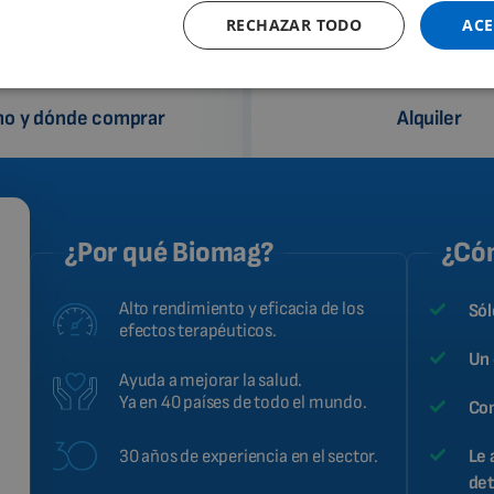
RECHAZAR TODO
ACE
o y dónde comprar
Alquiler
¿Por qué Biomag?
¿Cóm
Alto rendimiento y eficacia de los
Sól
efectos terapéuticos.
Un 
Ayuda a mejorar la salud.
Ya en 40 países de todo el mundo.
Con
30 años de experiencia en el sector.
Le 
det