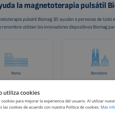
uda la magnetoterapia pulsátil 
gnetoterapia pulsátil Biomag 3D ayudan a personas de todo e
de renombre utilizan los innovadores dispositivos Biomag para
Roma
Barcelona
Italia
España
b utiliza cookies
 cookies para mejorar la experiencia del usuario. Al utilizar nuest
s las cookies de acuerdo con nuestra Política de cookies.
Más inf