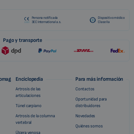
Persona notificada
Dispositivo médico
3EC International a.s.
Clase IIa
Pago y transporte
iomag
Enciclopedia
Para más información
Artrosis de las
Contactos
articulaciones
Oportunidad para
Túnel carpiano
distribuidores
Artrosis de la columna
Novedades
vertebral
Quiénes somos
Úlcera venosa