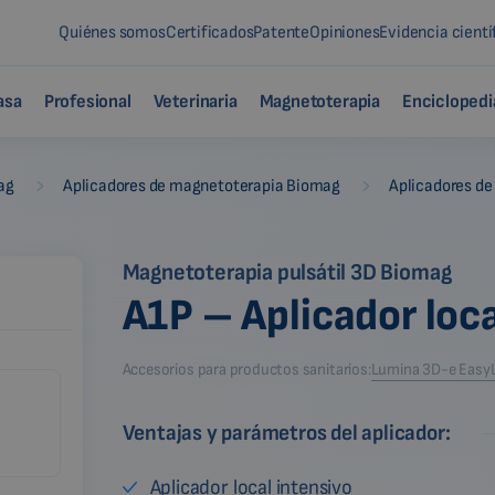
Quiénes somos
Certificados
Patente
Opiniones
Evidencia cientí
asa
Profesional
Veterinaria
Magnetoterapia
Enciclopedi
-
-
ag
Aplicadores de magnetoterapia Biomag
Aplicadores de
Magnetoterapia pulsátil 3D Biomag
A1P – Aplicador loc
Accesorios para productos sanitarios:
Lumina 3D-e Easy
Ventajas y parámetros del aplicador:
Aplicador local intensivo